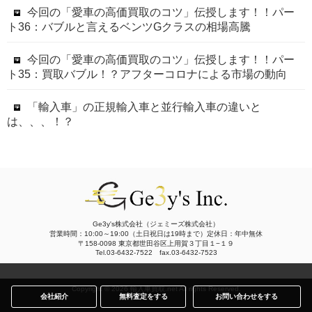
今回の「愛車の高価買取のコツ」伝授します！！パー
ト36：バブルと言えるベンツGクラスの相場高騰
今回の「愛車の高価買取のコツ」伝授します！！パー
ト35：買取バブル！？アフターコロナによる市場の動向
「輸入車」の正規輸入車と並行輸入車の違いと
は、、、！？
Ge3y's株式会社（ジェミーズ株式会社）
営業時間：10:00～19:00（土日祝日は19時まで）定休日：年中無休
〒158-0098 東京都世田谷区上用賀３丁目１−１９
Tel.03-6432-7522 fax.03-6432-7523
Copyright © 2026 輸入車買取.net All rights Reserved.
会社紹介
無料査定をする
お問い合わせをする