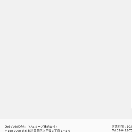
Ge3y's株式会社（ジェミーズ株式会社）
営業時間：10:
Tel.03-6432-
〒158-0098 東京都世田谷区上用賀３丁目１−１９