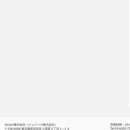
Ge3y's株式会社（ジェミーズ株式会社）
営業時間：10:
Tel.03-6432-
〒158-0098 東京都世田谷区上用賀３丁目１−１９