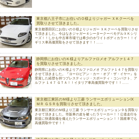
東京都八王子市にお住いのＯ様よりジャガー ＸＫクーペを
買取りさせて頂きました。
東京都墨田区にお住いのＯ様よりジャガー ＸＫクーペを買取りさせ
て頂きました。今はなきジャガー４シータークーペモデルＸＫシリ
ーズ！！しかも中古車市場では希少のホワイトボディカラー！！イ
ギリス車高価買取をさせて頂きます！！……
静岡県にお住いのＫ様よりアルファロメオ アルファ１４７
を買取りさせて頂きました。
静岡県にお住いのＫ様よりアルファロメオ アルファ１４７を買取り
させて頂きました。『ヨーロピアン・カー・オブ・ザ・イヤー』を
受賞した経歴を持つプレスティッジ・スポーティ・コンパクト、ア
ルファ １４７ ＧＴＡ！！イタリア車高価買取中です！！……
東京都江東区のＭ様より三菱 ランサーエボリューションⅨ
ＭＲ ＧＳＲを買取りさせて頂きました。
東京都江東区のＭ様より三菱 ランサーエボリューション９を買取り
させて頂きました。市販車の皮を被ったラリーカー！！公道走行を
前提に快適装備を備えたランサーエボリューション！！国産車でも
高価買取中です！！