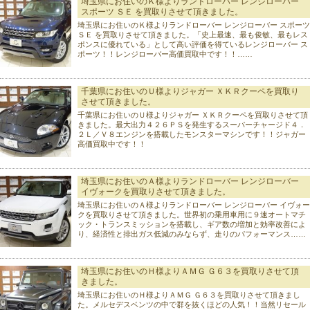
埼玉県にお住いのＫ様よりランドローバー レンジローバー
スポーツ ＳＥ を買取りさせて頂きました。
埼玉県にお住いのＫ様よりランドローバー レンジローバー スポーツ
ＳＥ を買取りさせて頂きました。「史上最速、最も俊敏、最もレス
ポンスに優れている」として高い評価を得ているレンジローバー ス
ポーツ！！レンジローバー高価買取中です！！……
千葉県にお住いのＵ様よりジャガー ＸＫＲクーペを買取り
させて頂きました。
千葉県にお住いのＵ様よりジャガー ＸＫＲクーペを買取りさせて頂
きました。最大出力４２６ＰＳを発生するスーパーチャージド４．
２Ｌ／Ｖ８エンジンを搭載したモンスターマシンです！！ジャガー
高価買取中です！！
埼玉県にお住いのＡ様よりランドローバー レンジローバー
イヴォークを買取りさせて頂きました。
埼玉県にお住いのＡ様よりランドローバー レンジローバー イヴォー
クを買取りさせて頂きました。世界初の乗用車用に９速オートマチ
ック・トランスミッションを搭載し、ギア数の増加と効率改善によ
り、経済性と排出ガス低減のみならず、走りのパフォーマンス……
埼玉県にお住いのＨ様よりＡＭＧ Ｇ６３を買取りさせて頂
きました。
埼玉県にお住いのＨ様よりＡＭＧ Ｇ６３を買取りさせて頂きまし
た。メルセデスベンツの中で群を抜くほどの人気！！当然リセール