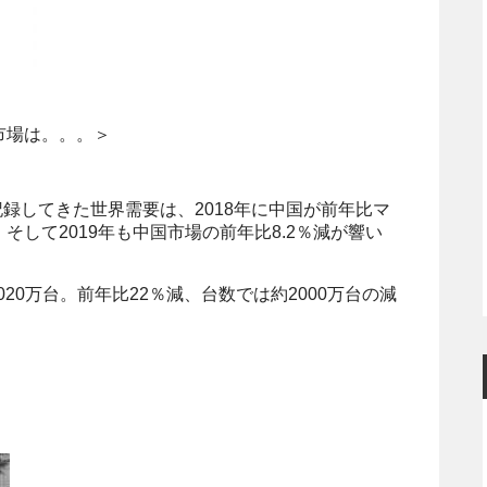
市場は。。。＞
記録してきた世界需要は、2018年に中国が前年比マ
して2019年も中国市場の前年比8.2％減が響い
020万台。前年比22％減、台数では約2000万台の減